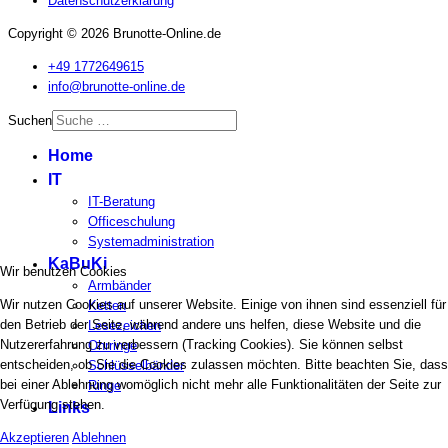
Datenschutzerklärung
Copyright © 2026 Brunotte-Online.de
+49 1772649615
info@brunotte-online.de
Suchen
Home
IT
IT-Beratung
Officeschulung
Systemadministration
KaBuKi
Wir benutzen Cookies
Armbänder
Wir nutzen Cookies auf unserer Website. Einige von ihnen sind essenziell für
Ketten
den Betrieb der Seite, während andere uns helfen, diese Website und die
Lesezeichen
Nutzererfahrung zu verbessern (Tracking Cookies). Sie können selbst
Ohrringe
entscheiden, ob Sie die Cookies zulassen möchten. Bitte beachten Sie, dass
Schlüsselbänder
bei einer Ablehnung womöglich nicht mehr alle Funktionalitäten der Seite zur
Ringe
Verfügung stehen.
Links
Akzeptieren
Ablehnen